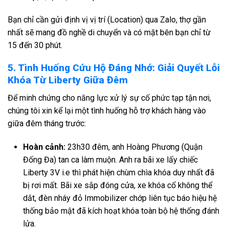
Bạn chỉ cần gửi định vị vị trí (Location) qua Zalo, thợ gần
nhất sẽ mang đồ nghề di chuyển và có mặt bên bạn chỉ từ
15 đến 30 phút.
5. Tình Huống Cứu Hộ Đáng Nhớ: Giải Quyết Lỗi
Khóa Từ Liberty Giữa Đêm
Để minh chứng cho năng lực xử lý sự cố phức tạp tận nơi,
chúng tôi xin kể lại một tình huống hỗ trợ khách hàng vào
giữa đêm tháng trước:
Hoàn cảnh:
23h30 đêm, anh Hoàng Phương (Quận
Đống Đa) tan ca làm muộn. Anh ra bãi xe lấy chiếc
Liberty 3V i.e thì phát hiện chùm chìa khóa duy nhất đã
bị rơi mất. Bãi xe sắp đóng cửa, xe khóa cổ không thể
dắt, đèn nháy đỏ Immobilizer chớp liên tục báo hiệu hệ
thống bảo mật đã kích hoạt khóa toàn bộ hệ thống đánh
lửa.