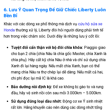
6. Lưu Ý Quan Trọng Để Giữ Chiếc Liberty Luôn
Bền Bỉ
Khác với các dòng xe phổ thông mà dịch vụ
cứu hộ sửa xe
Honda
thường xử lý, Liberty đòi hỏi người dùng phải tinh tế
hơn trong việc chăm sóc. Dưới đây là những lưu ý cốt lõi:
Tuyệt đối cẩn thận với bộ đôi chìa khóa:
Piaggio giao
cho bạn 2 chìa (chìa Nâu là chìa gốc Master, chìa Xanh là
chìa phụ). Hãy cất kỹ chìa Nâu ở nhà và chỉ sử dụng chìa
Xanh đi lại hàng ngày. Nếu mất chìa Xanh, bạn có thể
mang chìa Nâu ra thợ chép lại dễ dàng. Nếu mất cả hai,
chi phí đọc lại mã IC là khá cao.
Bảo dưỡng nồi định kỳ:
Để xe không bị gào to và rung
đầu, hãy vệ sinh nồi côn sau mỗi 3.000km – 5.000km.
Sử dụng đúng loại dầu nhớt:
Động cơ xe Ý sinh nhiệt
rất lớn. Hãng khuyến cáo nên dùng các dòng nhớt tổng