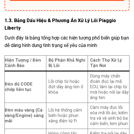
1.3. Bảng Dấu Hiệu & Phương Án Xử Lý Lỗi Piaggio
Liberty
Dưới đây là bảng tổng hợp các hiện tượng phổ biến giúp bạn
dễ dàng hình dung tình trạng xế yêu của mình:
Hiện Tượng / Đèn
Bộ Phận Khả Nghi
Cách Thợ Xử Lý
Cảnh Báo
Bị Lỗi
Tận Nơi
Dùng máy chẩn
Lỗi chíp từ hoặc
đoán đọc lại mã
Đèn đỏ CODE
đứt dây ăng-ten ổ
ECU, làm lại chíp từ
chớp liên tục
khóa
mới hoặc nối lại dây
ăng-ten.
Cắm máy đọc lỗi
Đèn màu vàng (Cá
Lỗi hệ thống cảm
xóa mã lỗi ảo, kiểm
vàng/Engine) sáng
biến hoặc phun
tra và vệ sinh bộ ba
mãi
xăng điện tử Fi
cảm biến, kim phun.
Hỏng công tắc
Kiểm tra nối lại dây