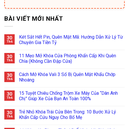
BÀI VIẾT MỚI NHẤT
Két Sắt Hết Pin, Quên Mật Mã: Hướng Dẫn Xử Lý Từ
30
Th6
Chuyên Gia Tiền Tỷ
11 Mẹo Mở Khóa Cửa Phòng Khẩn Cấp Khi Quên
30
Th6
Chìa (Không Cần Đập Cửa)
Cách Mở Khóa Vali 3 Số Bị Quên Mật Khẩu Chớp
30
Th6
Nhoáng
15 Tuyệt Chiêu Chống Trộm Xe Máy Của “Dân Anh
30
Th6
Chị” Giúp Xe Của Bạn An Toàn 100%
Trẻ Nhỏ Khóa Trái Cửa Bên Trong: 10 Bước Xử Lý
30
Th6
Khẩn Cấp Cứu Nguy Cho Bố Mẹ