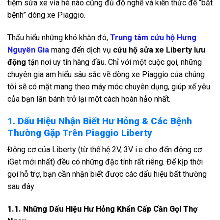
tiệm sửa xe vỉa hè nào cũng đủ đồ nghề và kiến thức để “bắt
bệnh” dòng xe Piaggio.
Thấu hiểu những khó khăn đó,
Trung tâm cứu hộ Hưng
Nguyên Gia
mang đến dịch vụ
cứu hộ sửa xe Liberty lưu
động
tận nơi uy tín hàng đầu. Chỉ với một cuộc gọi, những
chuyên gia am hiểu sâu sắc về dòng xe Piaggio của chúng
tôi sẽ có mặt mang theo máy móc chuyên dụng, giúp xế yêu
của bạn lăn bánh trở lại một cách hoàn hảo nhất.
1. Dấu Hiệu Nhận Biết Hư Hỏng & Các Bệnh
Thường Gặp Trên Piaggio Liberty
Động cơ của Liberty (từ thế hệ 2V, 3V i.e cho đến động cơ
iGet mới nhất) đều có những đặc tính rất riêng. Để kịp thời
gọi hỗ trợ, bạn cần nhận biết được các dấu hiệu bất thường
sau đây:
1.1. Những Dấu Hiệu Hư Hỏng Khẩn Cấp Cần Gọi Thợ