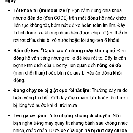
Ngay
Lỗi khóa từ (Immobilizer):
Bạn cắm đúng chìa khóa
nhưng đèn đỏ (đèn CODE) trên mặt đồng hồ nháy chớp
liên tục không tắt, bấm nút đề xe hoàn toàn im lìm. Đây
là tình trạng xe không nhận diện được chíp từ (có thể do
rơi rớt chìa, chìa bị vô nước hoặc lỗi ăng-ten ổ khóa).
Bấm đề kêu “Cạch cạch” nhưng máy không nổ:
Đèn
đồng hồ vẫn sáng nhưng rơ-le đề kêu rất to. Đây là căn
bệnh kinh điển của Liberty liên quan đến
hỏng củ đề
(mòn chổi than) hoặc bình ắc quy bị yếu áp dòng khởi
động.
Đang chạy xe bị giật cục rồi tắt lịm:
Thường xảy ra do
bơm xăng bị chết, đứt dây điện mâm lửa, hoặc tẩu bu-gi
bị lỏng/vô nước khi đi trời mưa.
Lên ga xe gầm rú to nhưng không di chuyển:
Nếu
bạn nghe tiếng máy quay tít nhưng bánh sau không nhúc
nhích, chắc chắn 100% xe của bạn đã bị
đứt dây curoa