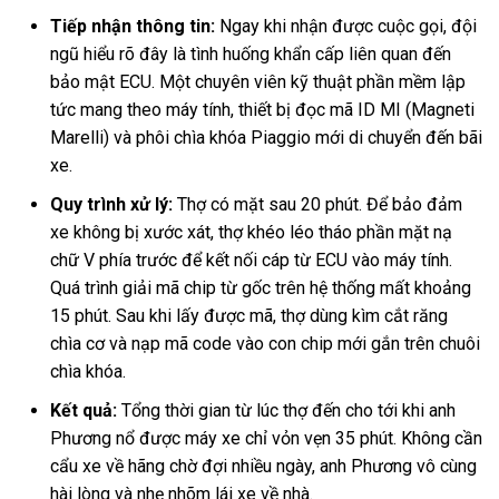
Tiếp nhận thông tin:
Ngay khi nhận được cuộc gọi, đội
ngũ hiểu rõ đây là tình huống khẩn cấp liên quan đến
bảo mật ECU. Một chuyên viên kỹ thuật phần mềm lập
tức mang theo máy tính, thiết bị đọc mã ID MI (Magneti
Marelli) và phôi chìa khóa Piaggio mới di chuyển đến bãi
xe.
Quy trình xử lý:
Thợ có mặt sau 20 phút. Để bảo đảm
xe không bị xước xát, thợ khéo léo tháo phần mặt nạ
chữ V phía trước để kết nối cáp từ ECU vào máy tính.
Quá trình giải mã chip từ gốc trên hệ thống mất khoảng
15 phút. Sau khi lấy được mã, thợ dùng kìm cắt răng
chìa cơ và nạp mã code vào con chip mới gắn trên chuôi
chìa khóa.
Kết quả:
Tổng thời gian từ lúc thợ đến cho tới khi anh
Phương nổ được máy xe chỉ vỏn vẹn 35 phút. Không cần
cẩu xe về hãng chờ đợi nhiều ngày, anh Phương vô cùng
hài lòng và nhẹ nhõm lái xe về nhà.