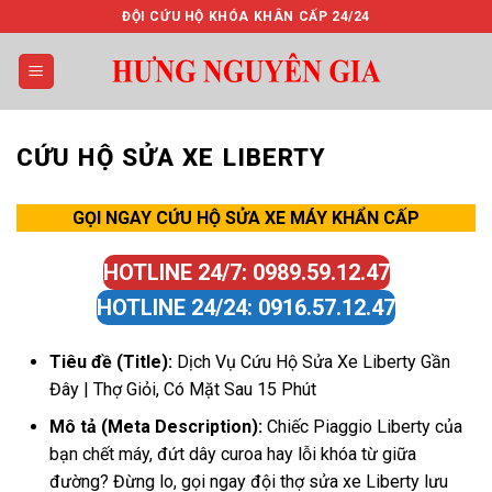
Bỏ
ĐỘI CỨU HỘ KHÓA KHÂN CẤP 24/24
qua
nội
dung
CỨU HỘ SỬA XE LIBERTY
GỌI NGAY CỨU HỘ SỬA XE MÁY KHẨN CẤP
HOTLINE 24/7: 0989.59.12.47
HOTLINE 24/24: 0916.57.12.47
Tiêu đề (Title):
Dịch Vụ Cứu Hộ Sửa Xe Liberty Gần
Đây | Thợ Giỏi, Có Mặt Sau 15 Phút
Mô tả (Meta Description):
Chiếc Piaggio Liberty của
bạn chết máy, đứt dây curoa hay lỗi khóa từ giữa
đường? Đừng lo, gọi ngay đội thợ sửa xe Liberty lưu