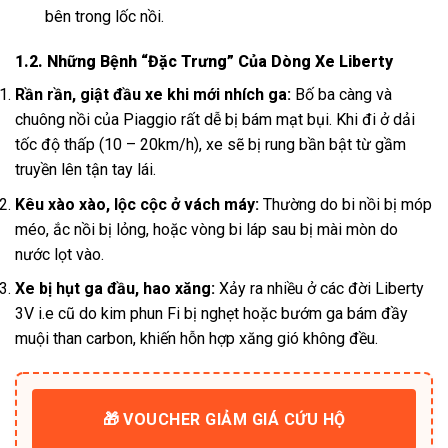
bên trong lốc nồi.
1.2. Những Bệnh “Đặc Trưng” Của Dòng Xe Liberty
Rần rần, giật đầu xe khi mới nhích ga:
Bố ba càng và
chuông nồi của Piaggio rất dễ bị bám mạt bụi. Khi đi ở dải
tốc độ thấp (10 – 20km/h), xe sẽ bị rung bần bật từ gầm
truyền lên tận tay lái.
Kêu xào xào, lộc cộc ở vách máy:
Thường do bi nồi bị móp
méo, ắc nồi bị lỏng, hoặc vòng bi láp sau bị mài mòn do
nước lọt vào.
Xe bị hụt ga đầu, hao xăng:
Xảy ra nhiều ở các đời Liberty
3V i.e cũ do kim phun Fi bị nghẹt hoặc bướm ga bám đầy
muội than carbon, khiến hỗn hợp xăng gió không đều.
🎁 VOUCHER GIẢM GIÁ CỨU HỘ