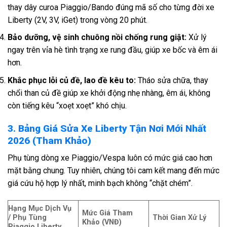
thay dây curoa Piaggio/Bando đúng mã số cho từng đời xe
Liberty (2V, 3V, iGet) trong vòng 20 phút.
Bảo dưỡng, vệ sinh chuông nồi chống rung giật:
Xử lý
ngay trên vỉa hè tình trạng xe rung đầu, giúp xe bốc và êm ái
hơn.
Khắc phục lỗi củ đề, lao đề kêu to:
Tháo sửa chữa, thay
chổi than củ đề giúp xe khởi động nhẹ nhàng, êm ái, không
còn tiếng kêu “xoẹt xoẹt” khó chịu.
3. Bảng Giá Sửa Xe Liberty Tận Nơi Mới Nhất
2026 (Tham Khảo)
Phụ tùng dòng xe Piaggio/Vespa luôn có mức giá cao hơn
mặt bằng chung. Tuy nhiên, chúng tôi cam kết mang đến mức
giá cứu hộ hợp lý nhất, minh bạch không “chặt chém”.
Hạng Mục Dịch Vụ
Mức Giá Tham
/ Phụ Tùng
Thời Gian Xử Lý
Khảo (VNĐ)
Piaggio Liberty