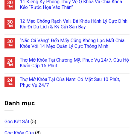
11 Kiêng Kỵ Phong Thủy Về Ổ Khóa Và Chìa Khóa
30
Th6
Kẻo “Rước Họa Vào Thân”
12 Mẹo Chống Rạch Vali, Bẻ Khóa Hành Lý Cực Đỉnh
30
Th6
Khi Đi Du Lịch & Ký Gửi Sân Bay
“Não Cá Vàng” Đến Mấy Cũng Không Lạc Mất Chìa
30
Th6
Khóa Với 14 Mẹo Quản Lý Cực Thông Minh
Thợ Mở Khóa Tại Chương Mỹ: Phục Vụ 24/7, Cứu Hộ
24
Th6
Khẩn Cấp 15 Phút
Thợ Mở Khóa Tại Cửa Nam: Có Mặt Sau 10 Phút,
24
Th6
Phục Vụ 24/7
Danh mục
Góc Két Sắt
(5)
Góc Khóa Cửa
(8)