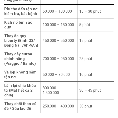
Phí thợ đến tận nơi
50.000 – 100.000
15 – 30 phút
kiểm tra, bắt bệnh
Kích nổ bình ắc
100.000 – 150.000
5 phút
quy
Thay ắc quy
Liberty (Bình GS/
450.000 – 550.000
15 phút
Đồng Nai 7Ah-9Ah)
Thay dây curoa
chính hãng
700.000 – 950.000
25 phút
(Piaggio / Bando)
Vá lốp không săm
50.000 – 80.000
10 phút
tận nơi
Làm lại chìa khóa
800.000 –
từ (Mất hết cả 2
30 – 45 phút
1.500.000
chìa)
Thay chổi than củ
250.000 – 400.000
30 phút
đề / Sửa lao đề