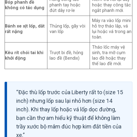
Bóp phanh đề
phanh tay hoặc
hoặc thay công tắc
không có tác dụng
đứt dây rơ-le
ngắt phanh mới.
Máy ra vào lốp mini
Bánh xe xịt lốp, dắt
Thủng lốp, gãy vòi
hỗ trợ tháo lắp, vá
rất nặng
van lốp
lụi hoặc vá trong an
toàn.
Tháo lốc máy vệ
Kêu rít chói tai khi
Trượt bi đề, hỏng
sinh, tra mỡ cụm
khởi động
lao đề (Bendix)
lao đề hoặc thay
thế lao đề mới.
“Đặc thù lốp trước của Liberty rất to (size 15
inch) nhưng lốp sau lại nhỏ hơn (size 14
inch). Khi thay lốp hoặc vá lốp dọc đường,
bạn cần thợ am hiểu kỹ thuật để không làm
trầy xước bộ mâm đúc hợp kim đắt tiền của
xe.”