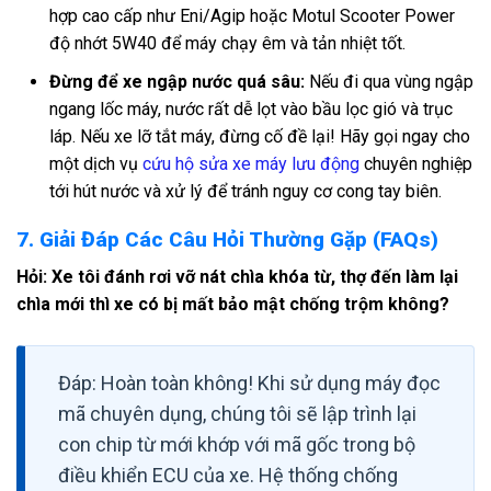
hợp cao cấp như Eni/Agip hoặc Motul Scooter Power
độ nhớt 5W40 để máy chạy êm và tản nhiệt tốt.
Đừng để xe ngập nước quá sâu:
Nếu đi qua vùng ngập
ngang lốc máy, nước rất dễ lọt vào bầu lọc gió và trục
láp. Nếu xe lỡ tắt máy, đừng cố đề lại! Hãy gọi ngay cho
một dịch vụ
cứu hộ sửa xe máy lưu động
chuyên nghiệp
tới hút nước và xử lý để tránh nguy cơ cong tay biên.
7. Giải Đáp Các Câu Hỏi Thường Gặp (FAQs)
Hỏi: Xe tôi đánh rơi vỡ nát chìa khóa từ, thợ đến làm lại
chìa mới thì xe có bị mất bảo mật chống trộm không?
Đáp: Hoàn toàn không! Khi sử dụng máy đọc
mã chuyên dụng, chúng tôi sẽ lập trình lại
con chip từ mới khớp với mã gốc trong bộ
điều khiển ECU của xe. Hệ thống chống