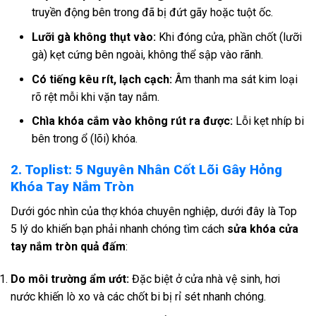
truyền động bên trong đã bị đứt gãy hoặc tuột ốc.
Lưỡi gà không thụt vào:
Khi đóng cửa, phần chốt (lưỡi
gà) kẹt cứng bên ngoài, không thể sập vào rãnh.
Có tiếng kêu rít, lạch cạch:
Âm thanh ma sát kim loại
rõ rệt mỗi khi vặn tay nắm.
Chìa khóa cắm vào không rút ra được:
Lỗi kẹt nhíp bi
bên trong ổ (lõi) khóa.
2. Toplist: 5 Nguyên Nhân Cốt Lõi Gây Hỏng
Khóa Tay Nắm Tròn
Dưới góc nhìn của thợ khóa chuyên nghiệp, dưới đây là Top
5 lý do khiến bạn phải nhanh chóng tìm cách
sửa khóa cửa
tay nắm tròn quả đấm
:
Do môi trường ẩm ướt:
Đặc biệt ở cửa nhà vệ sinh, hơi
nước khiến lò xo và các chốt bi bị rỉ sét nhanh chóng.