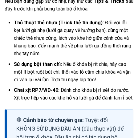
Nếu bạn đang gặp sự cố nhẹ, hãy thử các
Tips & Tricks
sau
đây trước khi phải bung toàn bộ ổ khóa:
Thủ thuật thẻ nhựa (Trick thẻ tín dụng):
Đối với lỗi
kẹt lưỡi gà nhẹ (lưỡi gà quay về hướng bạn), dùng một
chiếc thẻ nhựa cứng, lách vào khe hở giữa cánh cửa và
khung bao, đẩy mạnh thẻ về phía lưỡi gà đồng thời rung
nhẹ tay nắm.
Sử dụng bột than chì:
Nếu ổ khóa bị rít chìa, hãy cạo
một ít bột ruột bút chì, thổi vào lỗ cắm chìa khóa và vặn
đi vặn lại vài lần. Trơn tru ngay lập tức!
Chai xịt RP7/WD-40:
Dành cho khóa bị rỉ sét do nước.
Xịt trực tiếp vào các khe hở và lưỡi gà để đánh tan rỉ sét.
🛑
Cảnh báo từ chuyên gia:
Tuyệt đối
KHÔNG SỬ DỤNG DẦU ĂN (dầu thực vật) để
bôi trơn ổ khóa. Dầu ăn chỉ có tác dụng bôi