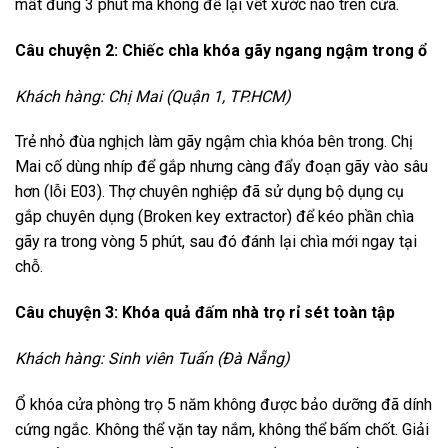
mất đúng 3 phút mà không để lại vết xước nào trên cửa.
Câu chuyện 2: Chiếc chìa khóa gãy ngang ngậm trong ổ
Khách hàng: Chị Mai (Quận 1, TP.HCM)
Trẻ nhỏ đùa nghịch làm gãy ngậm chìa khóa bên trong. Chị
Mai cố dùng nhíp để gắp nhưng càng đẩy đoạn gãy vào sâu
hơn (lỗi E03). Thợ chuyên nghiệp đã sử dụng bộ dụng cụ
gắp chuyên dụng (Broken key extractor) để kéo phần chìa
gãy ra trong vòng 5 phút, sau đó đánh lại chìa mới ngay tại
chỗ.
Câu chuyện 3: Khóa quả đấm nhà trọ rỉ sét toàn tập
Khách hàng: Sinh viên Tuấn (Đà Nẵng)
Ổ khóa cửa phòng trọ 5 năm không được bảo dưỡng đã dính
cứng ngắc. Không thể vặn tay nắm, không thể bấm chốt. Giải