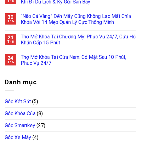
Th6
Khi Đi Du Lịch & Ký Gửi Sân Bay
“Não Cá Vàng” Đến Mấy Cũng Không Lạc Mất Chìa
30
Th6
Khóa Với 14 Mẹo Quản Lý Cực Thông Minh
Thợ Mở Khóa Tại Chương Mỹ: Phục Vụ 24/7, Cứu Hộ
24
Th6
Khẩn Cấp 15 Phút
Thợ Mở Khóa Tại Cửa Nam: Có Mặt Sau 10 Phút,
24
Th6
Phục Vụ 24/7
Danh mục
Góc Két Sắt
(5)
Góc Khóa Cửa
(8)
Góc Smartkey
(27)
Góc Xe Máy
(4)