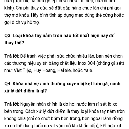
cửa (đặc biệt là cửa gỗ ép, cửa nhựa lõi thép, cửa nhôm
kính). Chi phí thay cửa sẽ đắt gấp hàng chục lần chi phí gọi
thợ mở khóa. Hãy bình tĩnh áp dụng mẹo dùng thẻ cứng hoặc
gọi dịch vụ hỗ trợ.
Q3: Loại khóa tay nắm tròn nào tốt nhất hiện nay để
thay thế?
Trả lời:
Để tránh việc phải sửa chữa nhiều lần, bạn nên chọn
các thương hiệu uy tín bằng chất liệu Inox 304 (chống gỉ sét)
như: Việt Tiệp, Huy Hoàng, Hafele, hoặc Yale.
Q4: Khóa nhà vệ sinh thường xuyên bị kẹt lưỡi gà, cách
xử lý dứt điểm là gì?
Trả lời:
Nguyên nhân chính là do hơi nước làm rỉ sét lò xo
bên trong. Cách xử lý dứt điểm là thay loại khóa tay nắm tròn
không chìa (chỉ có chốt bấm bên trong, bên ngoài rãnh đồng
xu có thể dùng tuốc nơ vít vặn mở khi khẩn cấp), kết hợp xịt