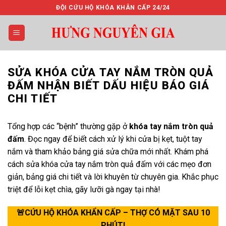
Bỏ
ĐỘI CỨU HỘ KHÓA KHÂN CẤP 24/24
qua
nội
dung
SỬA KHÓA CỬA TAY NẮM TRÒN QUẢ
ĐẤM NHẬN BIẾT DẤU HIỆU BÁO GIÁ
CHI TIẾT
Tổng hợp các “bệnh” thường gặp ở
khóa tay nắm tròn quả
đấm
. Đọc ngay để biết cách xử lý khi cửa bị kẹt, tuột tay
nắm và tham khảo bảng giá sửa chữa mới nhất. Khám phá
cách sửa khóa cửa tay nắm tròn quả đấm với các mẹo đơn
giản, bảng giá chi tiết và lời khuyên từ chuyên gia. Khắc phục
triệt để lỗi kẹt chìa, gãy lưỡi gà ngay tại nhà!
🚨CỨU HỘ KHÓA KHẨN CẤP – THỢ CÓ MẶT SAU 10
PHÚT!