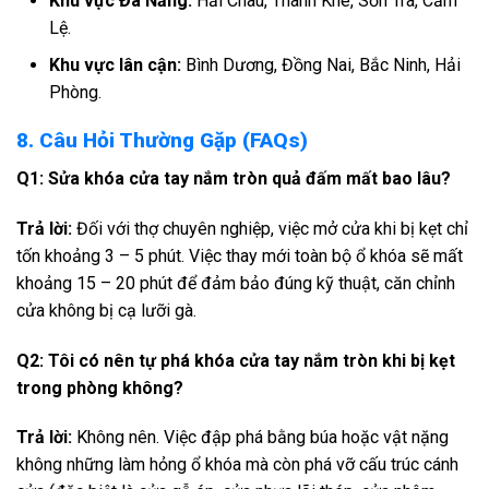
Khu vực Đà Nẵng:
Hải Châu, Thanh Khê, Sơn Trà, Cẩm
Lệ.
Khu vực lân cận:
Bình Dương, Đồng Nai, Bắc Ninh, Hải
Phòng.
8. Câu Hỏi Thường Gặp (FAQs)
Q1: Sửa khóa cửa tay nắm tròn quả đấm mất bao lâu?
Trả lời:
Đối với thợ chuyên nghiệp, việc mở cửa khi bị kẹt chỉ
tốn khoảng 3 – 5 phút. Việc thay mới toàn bộ ổ khóa sẽ mất
khoảng 15 – 20 phút để đảm bảo đúng kỹ thuật, căn chỉnh
cửa không bị cạ lưỡi gà.
Q2: Tôi có nên tự phá khóa cửa tay nắm tròn khi bị kẹt
trong phòng không?
Trả lời:
Không nên. Việc đập phá bằng búa hoặc vật nặng
không những làm hỏng ổ khóa mà còn phá vỡ cấu trúc cánh