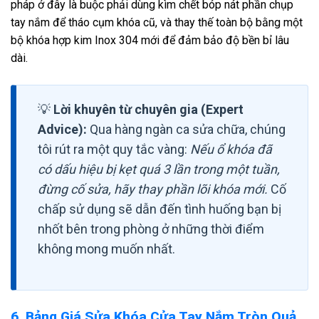
pháp ở đây là buộc phải dùng kìm chết bóp nát phần chụp
tay nắm để tháo cụm khóa cũ, và thay thế toàn bộ bằng một
bộ khóa hợp kim Inox 304 mới để đảm bảo độ bền bỉ lâu
dài.
💡
Lời khuyên từ chuyên gia (Expert
Advice):
Qua hàng ngàn ca sửa chữa, chúng
tôi rút ra một quy tắc vàng:
Nếu ổ khóa đã
có dấu hiệu bị kẹt quá 3 lần trong một tuần,
đừng cố sửa, hãy thay phần lõi khóa mới.
Cố
chấp sử dụng sẽ dẫn đến tình huống bạn bị
nhốt bên trong phòng ở những thời điểm
không mong muốn nhất.
6. Bảng Giá Sửa Khóa Cửa Tay Nắm Tròn Quả