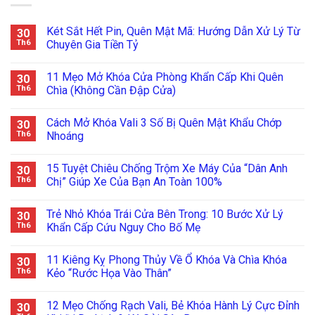
Két Sắt Hết Pin, Quên Mật Mã: Hướng Dẫn Xử Lý Từ
30
Th6
Chuyên Gia Tiền Tỷ
11 Mẹo Mở Khóa Cửa Phòng Khẩn Cấp Khi Quên
30
Th6
Chìa (Không Cần Đập Cửa)
Cách Mở Khóa Vali 3 Số Bị Quên Mật Khẩu Chớp
30
Th6
Nhoáng
15 Tuyệt Chiêu Chống Trộm Xe Máy Của “Dân Anh
30
Th6
Chị” Giúp Xe Của Bạn An Toàn 100%
Trẻ Nhỏ Khóa Trái Cửa Bên Trong: 10 Bước Xử Lý
30
Th6
Khẩn Cấp Cứu Nguy Cho Bố Mẹ
11 Kiêng Kỵ Phong Thủy Về Ổ Khóa Và Chìa Khóa
30
Th6
Kẻo “Rước Họa Vào Thân”
12 Mẹo Chống Rạch Vali, Bẻ Khóa Hành Lý Cực Đỉnh
30