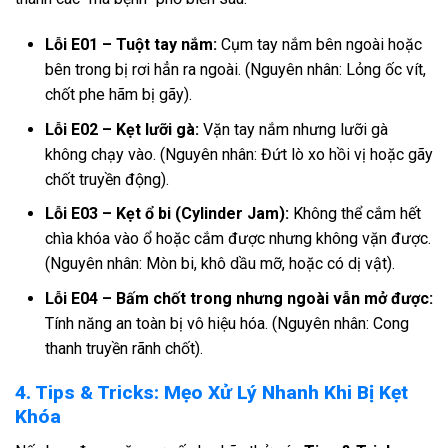
Lỗi E01 – Tuột tay nắm:
Cụm tay nắm bên ngoài hoặc
bên trong bị rơi hẳn ra ngoài. (Nguyên nhân: Lỏng ốc vít,
chốt phe hãm bị gãy).
Lỗi E02 – Kẹt lưỡi gà:
Vặn tay nắm nhưng lưỡi gà
không chạy vào. (Nguyên nhân: Đứt lò xo hồi vị hoặc gãy
chốt truyền động).
Lỗi E03 – Kẹt ổ bi (Cylinder Jam):
Không thể cắm hết
chìa khóa vào ổ hoặc cắm được nhưng không vặn được.
(Nguyên nhân: Mòn bi, khô dầu mỡ, hoặc có dị vật).
Lỗi E04 – Bấm chốt trong nhưng ngoài vẫn mở được:
Tính năng an toàn bị vô hiệu hóa. (Nguyên nhân: Cong
thanh truyền rãnh chốt).
4. Tips & Tricks: Mẹo Xử Lý Nhanh Khi Bị Kẹt
Khóa