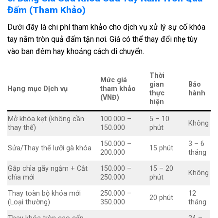
Đấm (Tham Khảo)
Dưới đây là chi phí tham khảo cho dịch vụ xử lý sự cố khóa
tay nắm tròn quả đấm tận nơi. Giá có thể thay đổi nhẹ tùy
vào ban đêm hay khoảng cách di chuyển.
Thời
Mức giá
gian
Bảo
Hạng mục Dịch vụ
tham khảo
thực
hành
(VNĐ)
hiện
Mở khóa kẹt (không cần
100.000 –
5 – 10
Không
thay thế)
150.000
phút
150.000 –
3 – 6
Sửa/Thay thế lưỡi gà khóa
15 phút
200.000
tháng
Gắp chìa gãy ngậm + Cắt
150.000 –
15 – 20
Không
chìa mới
250.000
phút
Thay toàn bộ khóa mới
250.000 –
12
20 phút
(Loại thường)
350.000
tháng