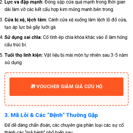
Lực va đập mạnh:
Đóng sập cửa quá mạnh trong thời gian
dài làm vỡ các kết cấu hợp kim mỏng manh bên trong.
Cửa bị xệ, lệch tâm:
Cánh cửa xệ xuống làm lệch lỗ đố cửa,
tạo áp lực bẻ gãy lưỡi gà.
Sử dụng sai chìa:
Cố tình ép chìa khóa khác vào ổ làm hỏng
cấu trúc bi.
Tuổi thọ linh kiện:
Vật liệu bị mài mòn tự nhiên sau 3-5 năm
sử dụng.
🎁 VOUCHER GIẢM GIÁ CỨU HỘ
3. Mã Lỗi & Các “Bệnh” Thường Gặp
Để dễ dàng chẩn đoán, các chuyên gia phân loại các sự cố
thành các “mã bệnh” phổ biến sau: