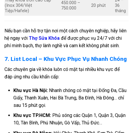
Thay khóa tròn cao cấp
24 –
450.000 –
(Inox 304/Việt
20 phút
36
750.000
Tiệp/Hafele)
tháng
Nếu bạn cần hỗ trợ tận nơi một cách chuyên nghiệp, hãy liên
hệ ngay với
Thợ Sửa Khóa
để được phục vụ 24/7 với chi
phí minh bạch, thợ lành nghề và cam kết không phát sinh.
7. List Local – Khu Vực Phục Vụ Nhanh Chóng
Các chuyên gia về khóa luôn có mặt tại nhiều khu vực để
đáp ứng nhu cầu khẩn cấp:
Khu vực Hà Nội:
Nhanh chóng có mặt tại Đống Đa, Cầu
Giấy, Thanh Xuân, Hai Bà Trưng, Ba Đình, Hà Đông… chỉ
sau 15 phút gọi.
Khu vực TP.HCM:
Phủ sóng các Quận 1, Quận 3, Quận
10, Tân Bình, Phú Nhuận, Gò Vấp, Thủ Đức…