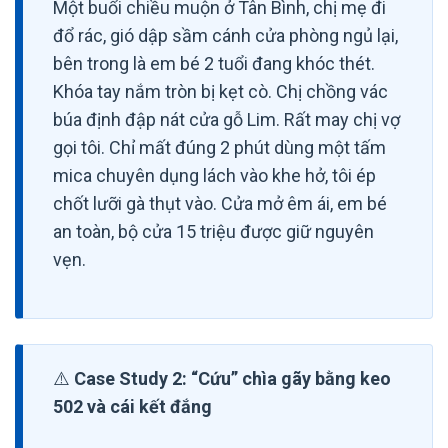
Một buổi chiều muộn ở Tân Bình, chị mẹ đi
đổ rác, gió dập sầm cánh cửa phòng ngủ lại,
bên trong là em bé 2 tuổi đang khóc thét.
Khóa tay nắm tròn bị kẹt cò. Chị chồng vác
búa định đập nát cửa gỗ Lim. Rất may chị vợ
gọi tôi. Chỉ mất đúng 2 phút dùng một tấm
mica chuyên dụng lách vào khe hở, tôi ép
chốt lưỡi gà thụt vào. Cửa mở êm ái, em bé
an toàn, bộ cửa 15 triệu được giữ nguyên
vẹn.
⚠️
Case Study 2: “Cứu” chìa gãy bằng keo
502 và cái kết đắng