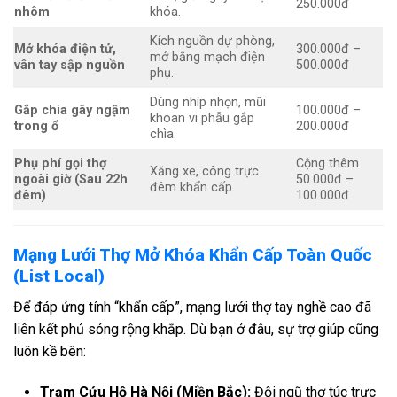
250.000đ
nhôm
khóa.
Kích nguồn dự phòng,
Mở khóa điện tử,
300.000đ –
mở bằng mạch điện
vân tay sập nguồn
500.000đ
phụ.
Dùng nhíp nhọn, mũi
Gắp chìa gãy ngậm
100.000đ –
khoan vi phẫu gắp
trong ổ
200.000đ
chìa.
Phụ phí gọi thợ
Cộng thêm
Xăng xe, công trực
ngoài giờ (Sau 22h
50.000đ –
đêm khẩn cấp.
đêm)
100.000đ
Mạng Lưới Thợ Mở Khóa Khẩn Cấp Toàn Quốc
(List Local)
Để đáp ứng tính “khẩn cấp”, mạng lưới thợ tay nghề cao đã
liên kết phủ sóng rộng khắp. Dù bạn ở đâu, sự trợ giúp cũng
luôn kề bên:
Trạm Cứu Hộ Hà Nội (Miền Bắc):
Đội ngũ thợ túc trực