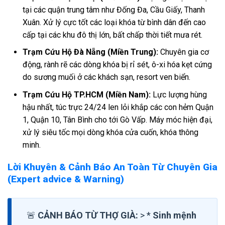
tại các quận trung tâm như Đống Đa, Cầu Giấy, Thanh
Xuân. Xử lý cực tốt các loại khóa từ bình dân đến cao
cấp tại các khu đô thị lớn, bất chấp thời tiết mưa rét.
Trạm Cứu Hộ Đà Nẵng (Miền Trung):
Chuyên gia cơ
động, rành rẽ các dòng khóa bị rỉ sét, ô-xi hóa kẹt cứng
do sương muối ở các khách sạn, resort ven biển.
Trạm Cứu Hộ TP.HCM (Miền Nam):
Lực lượng hùng
hậu nhất, túc trực 24/24 len lỏi khắp các con hẻm Quận
1, Quận 10, Tân Bình cho tới Gò Vấp. Máy móc hiện đại,
xử lý siêu tốc mọi dòng khóa cửa cuốn, khóa thông
minh.
Lời Khuyên & Cảnh Báo An Toàn Từ Chuyên Gia
(Expert advice & Warning)
🚨
CẢNH BÁO TỪ THỢ GIÀ:
> *
Sinh mệnh