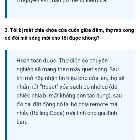
ổ nguyên vẹn, bạn có thể tự kiểm tra.
3. Tôi bị mất chìa khóa cửa cuốn giữa đêm, thợ mở xong
có đổi mã sóng mới cho tôi được không?
Hoàn toàn được. Thợ điện cơ chuyên
nghiệp sẽ mang theo máy quét sóng. Sau
khi mở hộp nhận tín hiệu cho cửa lên, thợ sẽ
nhấn nút “Reset” xóa sạch bộ nhớ cũ (để
chiếc chìa bị mất không còn tác dụng), sau
đó cài đặt đồng bộ lại bộ chìa remote mã
nhảy (Rolling Code) mới tinh cho gia đình
bạn.