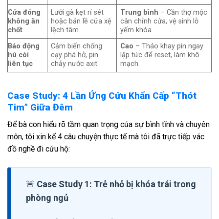
Cửa đóng
Lưỡi gà kẹt rỉ sét
Trung bình
– Cần thợ mộc
không ăn
hoặc bản lề cửa xệ
cân chỉnh cửa, vệ sinh lỗ
chốt
lệch tâm.
yếm khóa.
Báo động
Cảm biến chống
Cao
– Tháo khay pin ngay
hú còi
cạy phá hở, pin
lập tức để reset, làm khô
liên tục
chảy nước axit.
mạch.
Case Study: 4 Lần Ứng Cứu Khẩn Cấp “Thót
Tim” Giữa Đêm
Để bà con hiểu rõ tầm quan trọng của sự bình tĩnh và chuyên
môn, tôi xin kể 4 câu chuyện thực tế mà tôi đã trực tiếp vác
đồ nghề đi cứu hộ:
🚨
Case Study 1: Trẻ nhỏ bị khóa trái trong
phòng ngủ