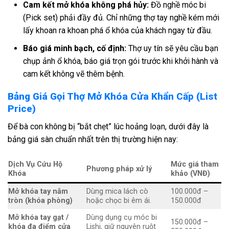
Cam kết mở khóa không phá hủy:
Đồ nghề móc bi
(Pick set) phải đầy đủ. Chỉ những thợ tay nghề kém mới
lấy khoan ra khoan phá ổ khóa của khách ngay từ đầu.
Báo giá minh bạch, cố định:
Thợ uy tín sẽ yêu cầu bạn
chụp ảnh ổ khóa, báo giá trọn gói trước khi khởi hành và
cam kết không vẽ thêm bệnh.
Bảng Giá Gọi Thợ Mở Khóa Cửa Khẩn Cấp (List
Price)
Để bà con không bị “bắt chẹt” lúc hoảng loạn, dưới đây là
bảng giá sàn chuẩn nhất trên thị trường hiện nay:
Dịch Vụ Cứu Hộ
Mức giá tham
Phương pháp xử lý
Khóa
khảo (VNĐ)
Mở khóa tay nắm
Dùng mica lách cò
100.000đ –
tròn (khóa phòng)
hoặc chọc bi êm ái.
150.000đ
Mở khóa tay gạt /
Dùng dụng cụ móc bi
150.000đ –
khóa đa điểm cửa
Lishi, giữ nguyên ruột