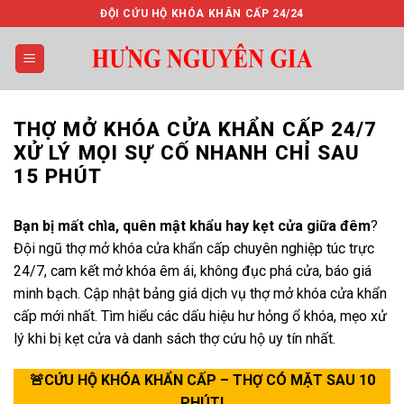
Bỏ
ĐỘI CỨU HỘ KHÓA KHÂN CẤP 24/24
qua
nội
dung
THỢ MỞ KHÓA CỬA KHẨN CẤP 24/7
XỬ LÝ MỌI SỰ CỐ NHANH CHỈ SAU
15 PHÚT
Bạn bị mất chìa, quên mật khẩu hay kẹt cửa giữa đêm
?
Đội ngũ thợ mở khóa cửa khẩn cấp chuyên nghiệp túc trực
24/7, cam kết mở khóa êm ái, không đục phá cửa, báo giá
minh bạch. Cập nhật bảng giá dịch vụ thợ mở khóa cửa khẩn
cấp mới nhất. Tìm hiểu các dấu hiệu hư hỏng ổ khóa, mẹo xử
lý khi bị kẹt cửa và danh sách thợ cứu hộ uy tín nhất.
🚨CỨU HỘ KHÓA KHẨN CẤP – THỢ CÓ MẶT SAU 10
PHÚT!