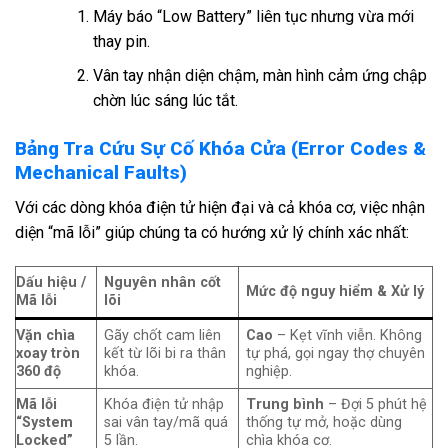
Máy báo “Low Battery” liên tục nhưng vừa mới
thay pin.
Vân tay nhận diện chậm, màn hình cảm ứng chập
chờn lúc sáng lúc tắt.
Bảng Tra Cứu Sự Cố Khóa Cửa (Error Codes &
Mechanical Faults)
Với các dòng khóa điện tử hiện đại và cả khóa cơ, việc nhận
diện “mã lỗi” giúp chúng ta có hướng xử lý chính xác nhất:
Dấu hiệu /
Nguyên nhân cốt
Mức độ nguy hiểm & Xử lý
Mã lỗi
lõi
Vặn chìa
Gãy chốt cam liên
Cao
– Kẹt vĩnh viễn. Không
xoay tròn
kết từ lõi bi ra thân
tự phá, gọi ngay thợ chuyên
360 độ
khóa.
nghiệp.
Mã lỗi
Khóa điện tử nhập
Trung bình
– Đợi 5 phút hệ
“System
sai vân tay/mã quá
thống tự mở, hoặc dùng
Locked”
5 lần.
chìa khóa cơ.