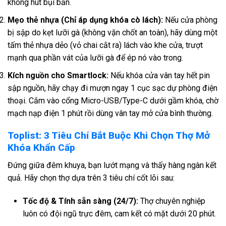
không hút bụi bẩn.
Mẹo thẻ nhựa (Chỉ áp dụng khóa cò lách):
Nếu cửa phòng
bị sập do kẹt lưỡi gà (không vặn chốt an toàn), hãy dùng một
tấm thẻ nhựa dẻo (vỏ chai cắt ra) lách vào khe cửa, trượt
mạnh qua phần vát của lưỡi gà để ép nó vào trong.
Kích nguồn cho Smartlock:
Nếu khóa cửa vân tay hết pin
sập nguồn, hãy chạy đi mượn ngay 1 cục sạc dự phòng điện
thoại. Cắm vào cổng Micro-USB/Type-C dưới gầm khóa, chờ
mạch nạp điện 1 phút rồi dùng vân tay mở cửa bình thường.
Toplist: 3 Tiêu Chí Bắt Buộc Khi Chọn Thợ Mở
Khóa Khẩn Cấp
Đứng giữa đêm khuya, bạn lướt mạng và thấy hàng ngàn kết
quả. Hãy chọn thợ dựa trên 3 tiêu chí cốt lõi sau:
Tốc độ & Tính sẵn sàng (24/7):
Thợ chuyên nghiệp
luôn có đội ngũ trực đêm, cam kết có mặt dưới 20 phút.