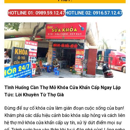
HOTLINE 01: 0989.59.12.47
HOTLINE 02: 0916.57.12.47
Tình Huống Cần Thợ Mở Khóa Cửa Khẩn Cấp Ngay Lập
Tức: Lời Khuyên Từ Thợ Già
Đừng để sự cố khóa cửa làm gián đoạn cuộc sống của bạn!
Khám phá các dấu hiệu cảnh báo khóa sắp hỏng và cách liên
hệ thợ mở khóa cửa khẩn cấp uy tín, xử lý dứt điểm mọi sự
cố. Tránh rước họa vào thân khi tự ý đập phá cửa! Lắng nghe