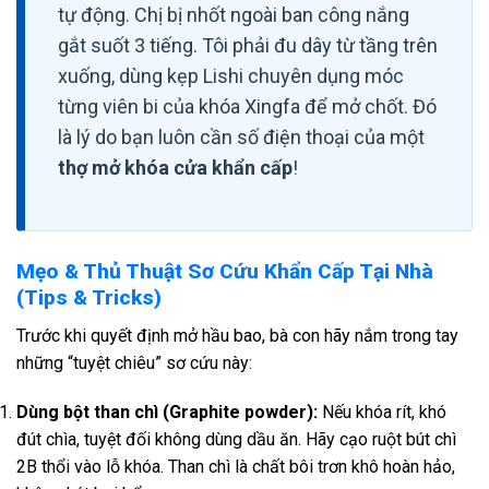
tự động. Chị bị nhốt ngoài ban công nắng
gắt suốt 3 tiếng. Tôi phải đu dây từ tầng trên
xuống, dùng kẹp Lishi chuyên dụng móc
từng viên bi của khóa Xingfa để mở chốt. Đó
là lý do bạn luôn cần số điện thoại của một
thợ mở khóa cửa khẩn cấp
!
Mẹo & Thủ Thuật Sơ Cứu Khẩn Cấp Tại Nhà
(Tips & Tricks)
Trước khi quyết định mở hầu bao, bà con hãy nắm trong tay
những “tuyệt chiêu” sơ cứu này:
Dùng bột than chì (Graphite powder):
Nếu khóa rít, khó
đút chìa, tuyệt đối không dùng dầu ăn. Hãy cạo ruột bút chì
2B thổi vào lỗ khóa. Than chì là chất bôi trơn khô hoàn hảo,