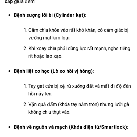
cấp
giữa đêm:
Bệnh sượng lõi bi (Cylinder kẹt):
Cắm chìa khóa vào rất khó khăn, có cảm giác bị
vướng mạt kim loại.
Khi xoay chìa phải dùng lực rất mạnh, nghe tiếng
rít hoặc lạo xạo.
Bệnh liệt cơ học (Lò xo hồi vị hỏng):
Tay gạt cửa bị xệ, rủ xuống đất và mất đi độ đàn
hồi nảy lên.
Vặn quả đấm (khóa tay nắm tròn) nhưng lưỡi gà
không chịu thụt vào.
Bệnh về nguồn và mạch (Khóa điện tử/Smartlock):