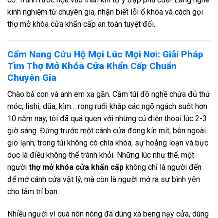
kinh nghiệm từ chuyên gia, nhận biết lỗi ổ khóa và cách gọi
thợ mở khóa cửa khẩn cấp an toàn tuyệt đối.
Cẩm Nang Cứu Hộ Mọi Lúc Mọi Nơi: Giải Pháp
Tìm Thợ Mở Khóa Cửa Khẩn Cấp Chuẩn
Chuyên Gia
Chào bà con và anh em xa gần. Cầm túi đồ nghề chứa đủ thứ
móc, lishi, dũa, kìm… rong ruổi khắp các ngõ ngách suốt hơn
10 năm nay, tôi đã quá quen với những cú điện thoại lúc 2-3
giờ sáng. Đứng trước một cánh cửa đóng kín mít, bên ngoài
gió lạnh, trong túi không có chìa khóa, sự hoảng loạn và bực
dọc là điều không thể tránh khỏi. Những lúc như thế, một
người
thợ mở khóa cửa khẩn cấp
không chỉ là người đến
để mở cánh cửa vật lý, mà còn là người mở ra sự bình yên
cho tâm trí bạn.
Nhiều người vì quá nôn nóng đã dùng xà beng nạy cửa, dùng