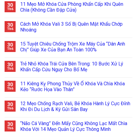
11 Mẹo Mở Khóa Cửa Phòng Khẩn Cấp Khi Quên
30
Th6
Chìa (Không Cần Đập Cửa)
Cách Mở Khóa Vali 3 Số Bị Quên Mật Khẩu Chớp
30
Th6
Nhoáng
15 Tuyệt Chiêu Chống Trộm Xe Máy Của “Dân Anh
30
Th6
Chị” Giúp Xe Của Bạn An Toàn 100%
Trẻ Nhỏ Khóa Trái Cửa Bên Trong: 10 Bước Xử Lý
30
Th6
Khẩn Cấp Cứu Nguy Cho Bố Mẹ
11 Kiêng Kỵ Phong Thủy Về Ổ Khóa Và Chìa Khóa
30
Th6
Kẻo “Rước Họa Vào Thân”
12 Mẹo Chống Rạch Vali, Bẻ Khóa Hành Lý Cực Đỉnh
30
Th6
Khi Đi Du Lịch & Ký Gửi Sân Bay
“Não Cá Vàng” Đến Mấy Cũng Không Lạc Mất Chìa
30
Th6
Khóa Với 14 Mẹo Quản Lý Cực Thông Minh