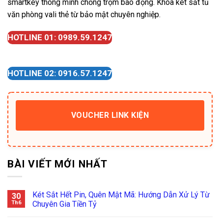
smartkey thông minh chống trộm báo động. Khóa két sắt tủ
văn phòng vali thẻ từ bảo mật chuyên nghiệp.
HOTLINE 01: 0989.59.1247
HOTLINE 02: 0916.57.1247
VOUCHER LINK KIỆN
BÀI VIẾT MỚI NHẤT
Két Sắt Hết Pin, Quên Mật Mã: Hướng Dẫn Xử Lý Từ
30
Th6
Chuyên Gia Tiền Tỷ