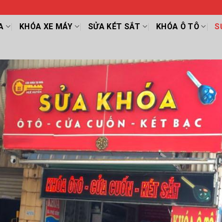
A
KHÓA XE MÁY
SỬA KÉT SẮT
KHÓA Ô TÔ
S