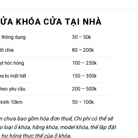
SỬA KHÓA CỬA TẠI NHÀ
a thông dụng
30 – 50k
t chìa
80 – 200k
ẹt hóc hỏng
100 – 250k
a bị mất hết
150 – 300k
theo yêu cầu
200 – 500k
n kính 10km
50 – 100k
rên chưa bao gồm hóa đơn thuế, Chi phí có thể sẽ
eo loại ổ khóa, hãng khóa, model khóa, thế lắp đặt
g hư hỏng thực thế của ổ khóa.