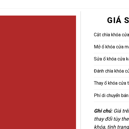
GIÁ 
Cắt chìa khóa cử
Mở ổ khóa cửa mấ
Sửa ổ khóa cửa k
Đánh chìa khóa cử
Thay ổ khóa cửa 
Phí di chuyển bá
Ghi chú
: Giá t
thay đổi tùy th
khóa, tình trạn