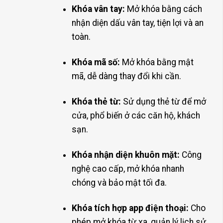
Khóa vân tay:
Mở khóa bằng cách
nhận diện dấu vân tay, tiện lợi và an
toàn.
Khóa mã số:
Mở khóa bằng mật
mã, dễ dàng thay đổi khi cần.
Khóa thẻ từ:
Sử dụng thẻ từ để mở
cửa, phổ biến ở các căn hộ, khách
sạn.
Khóa nhận diện khuôn mặt:
Công
nghệ cao cấp, mở khóa nhanh
chóng và bảo mật tối đa.
Khóa tích hợp app điện thoại:
Cho
phép mở khóa từ xa, quản lý lịch sử