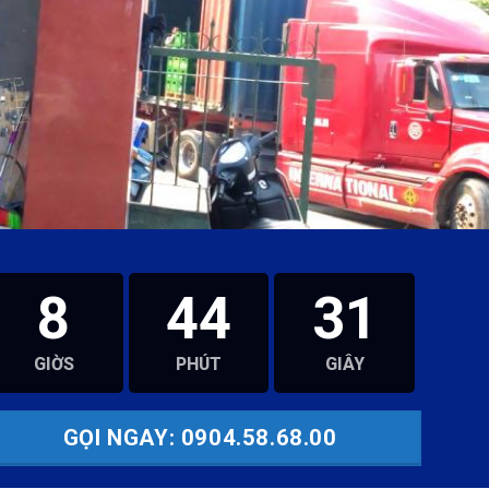
8
44
29
GIỜS
PHÚT
GIÂY
GỌI NGAY: 0904.58.68.00