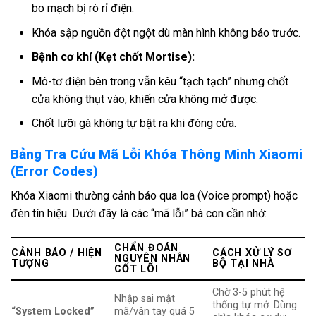
bo mạch bị rò rỉ điện.
Khóa sập nguồn đột ngột dù màn hình không báo trước.
Bệnh cơ khí (Kẹt chốt Mortise):
Mô-tơ điện bên trong vẫn kêu “tạch tạch” nhưng chốt
cửa không thụt vào, khiến cửa không mở được.
Chốt lưỡi gà không tự bật ra khi đóng cửa.
Bảng Tra Cứu Mã Lỗi Khóa Thông Minh Xiaomi
(Error Codes)
Khóa Xiaomi thường cảnh báo qua loa (Voice prompt) hoặc
đèn tín hiệu. Dưới đây là các “mã lỗi” bà con cần nhớ:
CHẨN ĐOÁN
CẢNH BÁO / HIỆN
CÁCH XỬ LÝ SƠ
NGUYÊN NHÂN
TƯỢNG
BỘ TẠI NHÀ
CỐT LÕI
Chờ 3-5 phút hệ
Nhập sai mật
thống tự mở. Dùng
“System Locked”
mã/vân tay quá 5