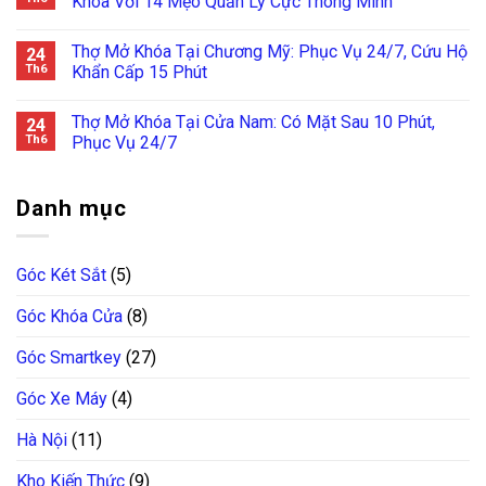
Khóa Với 14 Mẹo Quản Lý Cực Thông Minh
Thợ Mở Khóa Tại Chương Mỹ: Phục Vụ 24/7, Cứu Hộ
24
Th6
Khẩn Cấp 15 Phút
Thợ Mở Khóa Tại Cửa Nam: Có Mặt Sau 10 Phút,
24
Th6
Phục Vụ 24/7
Danh mục
Góc Két Sắt
(5)
Góc Khóa Cửa
(8)
Góc Smartkey
(27)
Góc Xe Máy
(4)
Hà Nội
(11)
Kho Kiến Thức
(9)