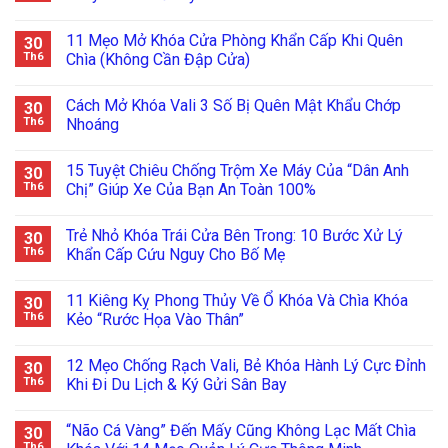
11 Mẹo Mở Khóa Cửa Phòng Khẩn Cấp Khi Quên
30
Th6
Chìa (Không Cần Đập Cửa)
Cách Mở Khóa Vali 3 Số Bị Quên Mật Khẩu Chớp
30
Th6
Nhoáng
15 Tuyệt Chiêu Chống Trộm Xe Máy Của “Dân Anh
30
Th6
Chị” Giúp Xe Của Bạn An Toàn 100%
Trẻ Nhỏ Khóa Trái Cửa Bên Trong: 10 Bước Xử Lý
30
Th6
Khẩn Cấp Cứu Nguy Cho Bố Mẹ
11 Kiêng Kỵ Phong Thủy Về Ổ Khóa Và Chìa Khóa
30
Th6
Kẻo “Rước Họa Vào Thân”
12 Mẹo Chống Rạch Vali, Bẻ Khóa Hành Lý Cực Đỉnh
30
Th6
Khi Đi Du Lịch & Ký Gửi Sân Bay
“Não Cá Vàng” Đến Mấy Cũng Không Lạc Mất Chìa
30
Th6