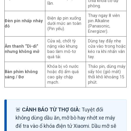
chìa khóa cơ dự
lần.
phòng.
Thay ngay 8 viên
Điện áp pin xuống
Đèn pin nhấp nháy
pin Alkaline
dưới mức an toàn
đỏ
(Panasonic,
(Pin yếu).
Energizer).
Cửa xệ, chốt tỳ
Dùng tay đẩy nhẹ
Âm thanh “Dì-dì”
nặng vào khung
cửa vào trong hoặc
nhưng không mở
bao làm mô-tơ
kéo ra khi nhấn vân
quá tải.
tay.
Khóa bị vô nước
Tháo pin, dùng máy
Bàn phím không
hoặc độ ẩm quá
sấy tóc (gió mát)
sáng / Đơ
cao gây chập
thổi khô khoảng 15
mạch.
phút.
🚨
CẢNH BÁO TỪ THỢ GIÀ:
Tuyệt đối
không dùng dầu ăn, mỡ bò hay nhớt xe máy
để tra vào ổ khóa điện tử Xiaomi. Dầu mỡ sẽ