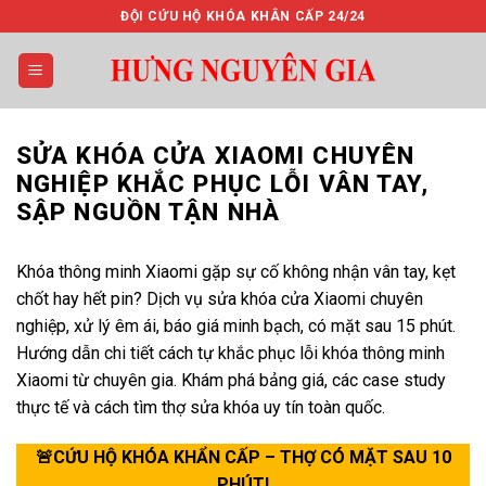
Bỏ
ĐỘI CỨU HỘ KHÓA KHÂN CẤP 24/24
qua
nội
dung
SỬA KHÓA CỬA XIAOMI CHUYÊN
NGHIỆP KHẮC PHỤC LỖI VÂN TAY,
SẬP NGUỒN TẬN NHÀ
Khóa thông minh Xiaomi gặp sự cố không nhận vân tay, kẹt
chốt hay hết pin? Dịch vụ sửa khóa cửa Xiaomi chuyên
nghiệp, xử lý êm ái, báo giá minh bạch, có mặt sau 15 phút.
Hướng dẫn chi tiết cách tự khắc phục lỗi khóa thông minh
Xiaomi từ chuyên gia. Khám phá bảng giá, các case study
thực tế và cách tìm thợ sửa khóa uy tín toàn quốc.
🚨CỨU HỘ KHÓA KHẨN CẤP – THỢ CÓ MẶT SAU 10
PHÚT!