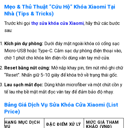
Mẹo & Thủ Thuật “Cứu Hộ” Khóa Xiaomi Tại
Nhà (Tips & Tricks)
Trước khi gọi
thợ sửa khóa cửa Xiaomi
, hãy thử các bước
sau:
Kích pin dự phòng:
Dưới đáy mặt ngoài khóa có cổng sạc
Micro-USB hoặc Type-C. Cắm sạc dự phòng điện thoại vào,
chờ 1 phút cho khóa lên điện rồi dùng vân tay mở cửa.
Reset bằng nút cứng:
Mở nắp khay pin, tìm nút nhỏ ghi chữ
“Reset”. Nhấn giữ 5-10 giây để khóa trở về trạng thái gốc.
Lau sạch mắt đọc:
Dùng khăn microfiber và một chút cồn y
tế lau nhẹ bề mặt mắt đọc vân tay để đảm bảo độ nhạy.
Bảng Giá Dịch Vụ Sửa Khóa Cửa Xiaomi (List
Price)
HẠNG MỤC DỊCH
MỨC GIÁ THAM
ĐẶC ĐIỂM XỬ LÝ
VỤ
KHẢO (VNĐ)