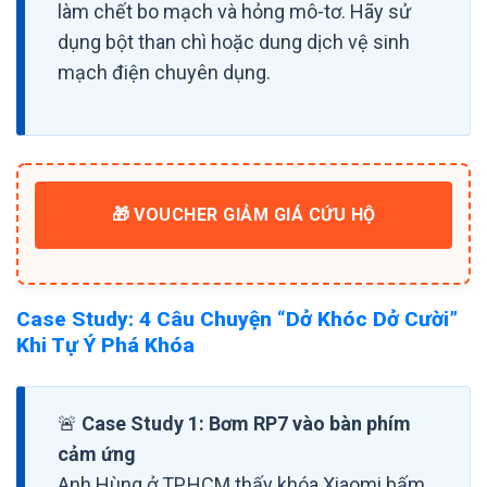
làm chết bo mạch và hỏng mô-tơ. Hãy sử
dụng bột than chì hoặc dung dịch vệ sinh
mạch điện chuyên dụng.
🎁 VOUCHER GIẢM GIÁ CỨU HỘ
Case Study: 4 Câu Chuyện “Dở Khóc Dở Cười”
Khi Tự Ý Phá Khóa
🚨
Case Study 1: Bơm RP7 vào bàn phím
cảm ứng
Anh Hùng ở TP.HCM thấy khóa Xiaomi bấm