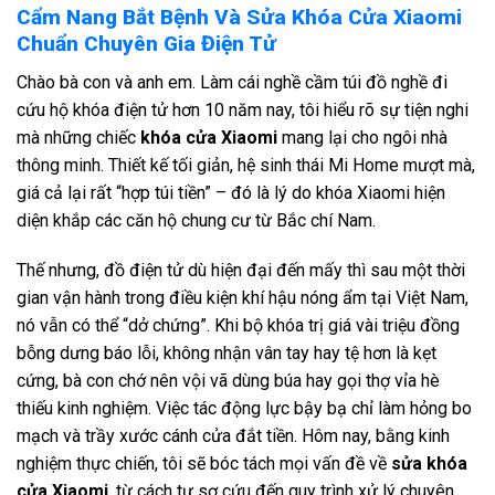
Cẩm Nang Bắt Bệnh Và Sửa Khóa Cửa Xiaomi
Chuẩn Chuyên Gia Điện Tử
Chào bà con và anh em. Làm cái nghề cầm túi đồ nghề đi
cứu hộ khóa điện tử hơn 10 năm nay, tôi hiểu rõ sự tiện nghi
mà những chiếc
khóa cửa Xiaomi
mang lại cho ngôi nhà
thông minh. Thiết kế tối giản, hệ sinh thái Mi Home mượt mà,
giá cả lại rất “hợp túi tiền” – đó là lý do khóa Xiaomi hiện
diện khắp các căn hộ chung cư từ Bắc chí Nam.
Thế nhưng, đồ điện tử dù hiện đại đến mấy thì sau một thời
gian vận hành trong điều kiện khí hậu nóng ẩm tại Việt Nam,
nó vẫn có thể “dở chứng”. Khi bộ khóa trị giá vài triệu đồng
bỗng dưng báo lỗi, không nhận vân tay hay tệ hơn là kẹt
cứng, bà con chớ nên vội vã dùng búa hay gọi thợ vỉa hè
thiếu kinh nghiệm. Việc tác động lực bậy bạ chỉ làm hỏng bo
mạch và trầy xước cánh cửa đắt tiền. Hôm nay, bằng kinh
nghiệm thực chiến, tôi sẽ bóc tách mọi vấn đề về
sửa khóa
cửa Xiaomi
, từ cách tự sơ cứu đến quy trình xử lý chuyên