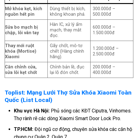
Mở khóa kẹt, kích
Dùng thiết bị kích,
300.000đ –
nguồn hết pin
không khoan phá.
500.000đ
Hàn IC, xử lý ẩm
Sửa bo mạch bị
600.000đ –
mạch, thay mắt
chập, lỗi vân tay
1.500.000đ
đọc.
Thay mới ruột
Gãy chốt, mô-tơ
1.200.000đ –
khóa (Mortise)
chết (Hàng chính
2.500.000đ
Xiaomi
hãng).
Căn chỉnh cửa,
Chỉnh bản lề, đục
200.000đ –
sửa lỗi kẹt chốt
lại lỗ đón chốt.
400.000đ
Toplist: Mạng Lưới Thợ Sửa Khóa Xiaomi Toàn
Quốc (List Local)
Khu vực Hà Nội:
Phủ sóng các KĐT Ciputra, Vinhomes.
Thợ rành rẽ các dòng Xiaomi Smart Door Lock Pro.
TP.HCM:
Đội ngũ cơ động, chuyên sửa khóa các căn hộ
chung cư Quận 2, Quận 7.